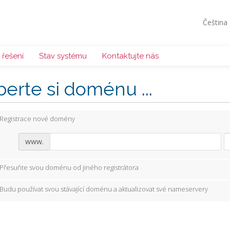
Čeština
řešení
Stav systému
Kontaktujte nás
erte si doménu ...
Registrace nové domény
www.
Přesuňte svou doménu od jiného registrátora
Budu používat svou stávající doménu a aktualizovat své nameservery