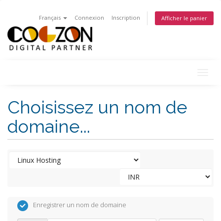
Français
Connexion
Inscription
Afficher le panier
Togg
navig
Choisissez un nom de
domaine...
Enregistrer un nom de domaine